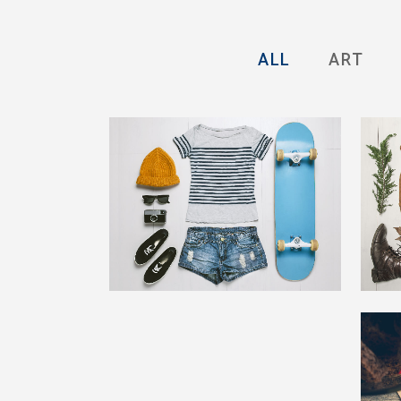
ALL
ART
Adventures in Zonderland
ST
Business
zoom
view
Case Study
Bl
Business