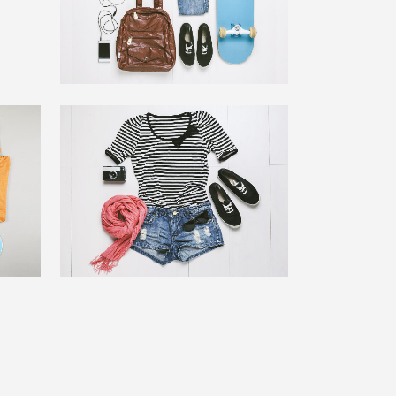
zoom
view
ork
SuperDollz Showroom
Business
zoom
view