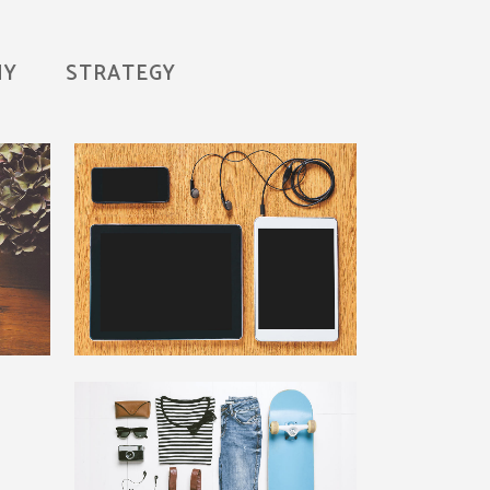
HY
STRATEGY
Clash & Mayhem TV
Art
zoom
view
dler
Single Portfolio Parallax
Business