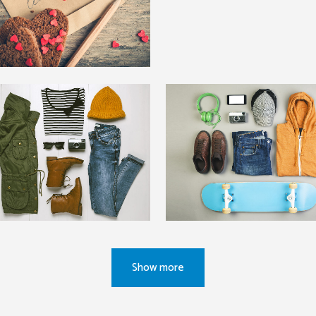
zoom
view
zoom
view
sterdam Jazz Festival
Mother Volcano Artw
Art
Art
zoom
view
zoom
view
Show more