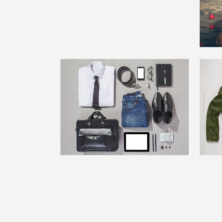
zoom
view
Last Iceland Sunshine
Am
Photography
zoom
view