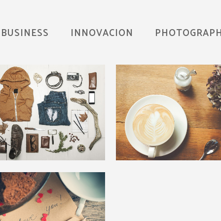
BUSINESS
INNOVACION
PHOTOGRAP
V Music Awards 2013
Pale Skin Apparel
Photography
Art, Photography
zoom
view
zoom
view
Abstract Style Of Han
au Kunsthaus Identity
Art
Art